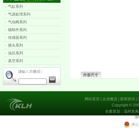
·
气缸系列
·
气源处理系列
·
气动阀系列
·
辅助件系列
·
传感器系列
·
接头系列
·
油压系列
·
真空系列
外形尺寸
网站首页
|
企业概况
|
新闻资讯
|
Copyright 
全案策划：温州意典
浙
浙公