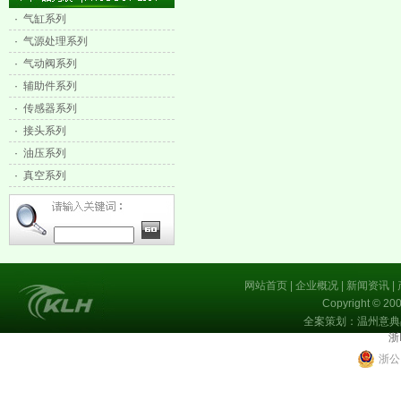
·
气缸系列
·
气源处理系列
·
气动阀系列
·
辅助件系列
·
传感器系列
·
接头系列
·
油压系列
·
真空系列
网站首页
|
企业概况
|
新闻资讯
|
Copyright 
全案策划：温州意典
浙
浙公